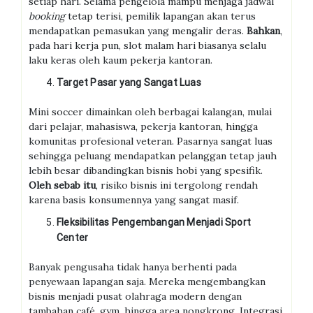
setiap hari. Selama pengelola mampu menjaga jadwal
booking
tetap terisi, pemilik lapangan akan terus
mendapatkan pemasukan yang mengalir deras.
Bahkan
,
pada hari kerja pun, slot malam hari biasanya selalu
laku keras oleh kaum pekerja kantoran.
Target Pasar yang Sangat Luas
Mini soccer dimainkan oleh berbagai kalangan, mulai
dari pelajar, mahasiswa, pekerja kantoran, hingga
komunitas profesional veteran. Pasarnya sangat luas
sehingga peluang mendapatkan pelanggan tetap jauh
lebih besar dibandingkan bisnis hobi yang spesifik.
Oleh sebab itu
, risiko bisnis ini tergolong rendah
karena basis konsumennya yang sangat masif.
Fleksibilitas Pengembangan Menjadi Sport
Center
Banyak pengusaha tidak hanya berhenti pada
penyewaan lapangan saja. Mereka mengembangkan
bisnis menjadi pusat olahraga modern dengan
tambahan café, gym, hingga area nongkrong. Integrasi