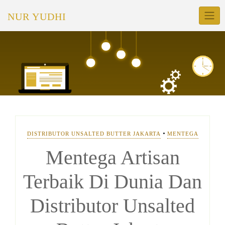
Skip
NUR YUDHI
to
content
•
DISTRIBUTOR UNSALTED BUTTER JAKARTA
MENTEGA
Mentega Artisan
Terbaik Di Dunia Dan
Distributor Unsalted