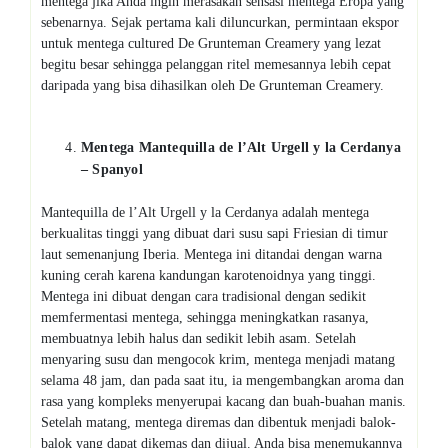
mentega jika Anda ingin merasakan sensasi mentega Eropa yang
sebenarnya. Sejak pertama kali diluncurkan, permintaan ekspor
untuk mentega cultured De Grunteman Creamery yang lezat
begitu besar sehingga pelanggan ritel memesannya lebih cepat
daripada yang bisa dihasilkan oleh De Grunteman Creamery.
Mentega
Mantequilla de l’Alt Urgell y la Cerdanya
– Spanyol
Mantequilla de l’Alt Urgell y la Cerdanya adalah mentega
berkualitas tinggi yang dibuat dari susu sapi Friesian di timur
laut semenanjung Iberia. Mentega ini ditandai dengan warna
kuning cerah karena kandungan karotenoidnya yang tinggi.
Mentega ini dibuat dengan cara tradisional dengan sedikit
memfermentasi mentega, sehingga meningkatkan rasanya,
membuatnya lebih halus dan sedikit lebih asam. Setelah
menyaring susu dan mengocok krim, mentega menjadi matang
selama 48 jam, dan pada saat itu, ia mengembangkan aroma dan
rasa yang kompleks menyerupai kacang dan buah-buahan manis.
Setelah matang, mentega diremas dan dibentuk menjadi balok-
balok yang dapat dikemas dan dijual. Anda bisa menemukannya