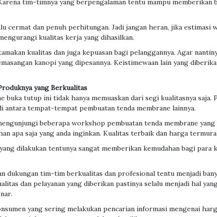
. Karena tim-timnya yang berpengalaman tentu mampu memberikan be
u cermat dan penuh perhitungan. Jadi jangan heran, jika estimasi w
mengurangi kualitas kerja yang dihasilkan.
utamakan kualitas dan juga kepuasan bagi pelanggannya. Agar nantin
masangan kanopi yang dipesannya. Keistimewaan lain yang diberik
roduknya yang Berkualitas
buka tutup ini tidak hanya memuaskan dari segi kualitasnya saja. 
i antara tempat-tempat pembuatan tenda membrane lainnya.
mengunjungi beberapa workshop pembuatan tenda membrane yang ter
an apa saja yang anda inginkan. Kualitas terbaik dan harga termura
 yang dilakukan tentunya sangat memberikan kemudahan bagi para 
n dukungan tim-tim berkualitas dan profesional tentu menjadi bany
litas dan pelayanan yang diberikan pastinya selalu menjadi hal yan
nar.
onsumen yang sering melakukan pencarian informasi mengenai harga