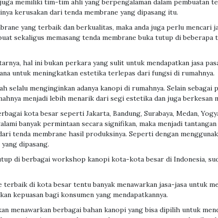
juga memiliki tim-tim ahli yang berpengalaman dalam pembuatan 
inya kerusakan dari tenda membrane yang dipasang itu.
ne yang terbaik dan berkualitas, maka anda juga perlu mencari j
buat sekaligus memasang tenda membrane buka tutup di beberapa
itarnya, hal ini bukan perkara yang sulit untuk mendapatkan jasa pa
ana untuk meningkatkan estetika terlepas dari fungsi di rumahnya.
 selalu menginginkan adanya kanopi di rumahnya. Selain sebagai pe
nya menjadi lebih menarik dari segi estetika dan juga berkesan
berbagai kota besar seperti Jakarta, Bandung, Surabaya, Medan, Yog
lami banyak permintaan secara signifikan, maka menjadi tantangan 
dari tenda membrane hasil produksinya. Seperti dengan menggunak
 yang dipasang.
up di berbagai workshop kanopi kota-kota besar di Indonesia, s
baik di kota besar tentu banyak menawarkan jasa-jasa untuk mem
rikan kepuasan bagi konsumen yang mendapatkannya.
kan menawarkan berbagai bahan kanopi yang bisa dipilih untuk mend