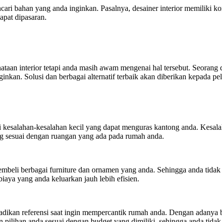
i bahan yang anda inginkan. Pasalnya, desainer interior memiliki ko
pat dipasaran.
taan interior tetapi anda masih awam mengenai hal tersebut. Seorang
ginkan. Solusi dan berbagai alternatif terbaik akan diberikan kepada 
 kesalahan-kesalahan kecil yang dapat menguras kantong anda. Kesalah
g sesuai dengan ruangan yang ada pada rumah anda.
beli berbagai furniture dan ornamen yang anda. Sehingga anda tidak
biaya yang anda keluarkan jauh lebih efisien.
adikan referensi saat ingin mempercantik rumah anda. Dengan adanya be
 pilihan anda sesuai dengan budget yang dimiliki, sehingga anda tida