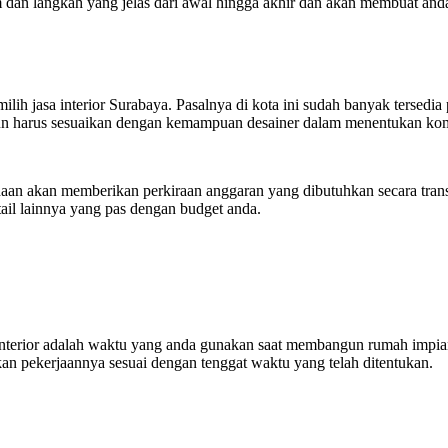
m dan langkah yang jelas dari awal hingga akhir dan akan membuat an
lih jasa interior Surabaya. Pasalnya di kota ini sudah banyak tersed
un harus sesuaikan dengan kemampuan desainer dalam menentukan kom
an akan memberikan perkiraan anggaran yang dibutuhkan secara trans
ail lainnya yang pas dengan budget anda.
terior adalah waktu yang anda gunakan saat membangun rumah impian a
kan pekerjaannya sesuai dengan tenggat waktu yang telah ditentukan.