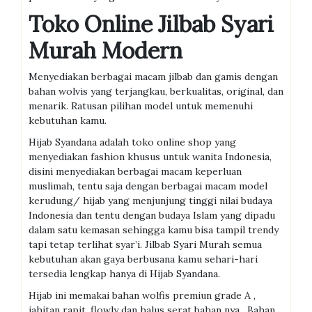
Toko Online Jilbab Syari
Murah Modern
Menyediakan berbagai macam jilbab dan gamis dengan
bahan wolvis yang terjangkau, berkualitas, original, dan
menarik. Ratusan pilihan model untuk memenuhi
kebutuhan kamu.
Hijab Syandana adalah toko online shop yang
menyediakan fashion khusus untuk wanita Indonesia,
disini menyediakan berbagai macam keperluan
muslimah, tentu saja dengan berbagai macam model
kerudung/ hijab yang menjunjung tinggi nilai budaya
Indonesia dan tentu dengan budaya Islam yang dipadu
dalam satu kemasan sehingga kamu bisa tampil trendy
tapi tetap terlihat syar’i. Jilbab Syari Murah semua
kebutuhan akan gaya berbusana kamu sehari-hari
tersedia lengkap hanya di Hijab Syandana.
Hijab ini memakai bahan wolfis premiun grade A ,
jahitan rapit, flowly dan halus serat bahan nya , Bahan