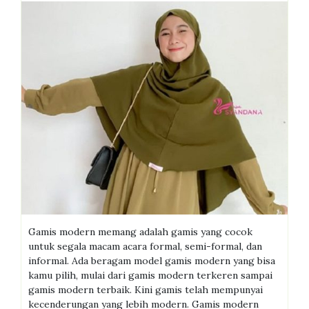
Gamis modern memang adalah gamis yang cocok
untuk segala macam acara formal, semi-formal, dan
informal. Ada beragam model gamis modern yang bisa
kamu pilih, mulai dari gamis modern terkeren sampai
gamis modern terbaik. Kini gamis telah mempunyai
kecenderungan yang lebih modern. Gamis modern