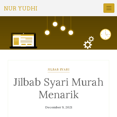
Skip
to
NUR YUDHI
content
JILBAB SYARI
Jilbab Syari Murah
Menarik
December 9, 2021