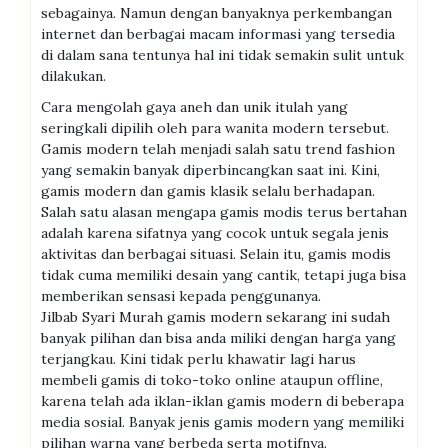
sebagainya. Namun dengan banyaknya perkembangan
internet dan berbagai macam informasi yang tersedia
di dalam sana tentunya hal ini tidak semakin sulit untuk
dilakukan.
Cara mengolah gaya aneh dan unik itulah yang
seringkali dipilih oleh para wanita modern tersebut.
Gamis modern telah menjadi salah satu trend fashion
yang semakin banyak diperbincangkan saat ini. Kini,
gamis modern dan gamis klasik selalu berhadapan.
Salah satu alasan mengapa gamis modis terus bertahan
adalah karena sifatnya yang cocok untuk segala jenis
aktivitas dan berbagai situasi. Selain itu, gamis modis
tidak cuma memiliki desain yang cantik, tetapi juga bisa
memberikan sensasi kepada penggunanya.
Jilbab Syari Murah gamis modern sekarang ini sudah
banyak pilihan dan bisa anda miliki dengan harga yang
terjangkau. Kini tidak perlu khawatir lagi harus
membeli gamis di toko-toko online ataupun offline,
karena telah ada iklan-iklan gamis modern di beberapa
media sosial. Banyak jenis gamis modern yang memiliki
pilihan warna yang berbeda serta motifnya.