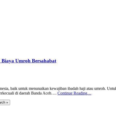
n Biaya Umroh Bersahabat
onesia, baik untuk menunaikan kewajiban ibadah haji atau umroh. U
 terkecuali di daerah Banda Aceh….
Continue Reading…
rch »