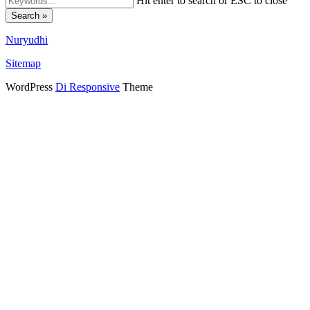
Hit enter to search or ESC to close
Search »
Nuryudhi
Sitemap
WordPress
Di Responsive
Theme