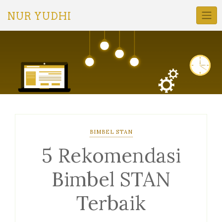
Skip
to
NUR YUDHI
content
BIMBEL STAN
5 Rekomendasi
Bimbel STAN
Terbaik