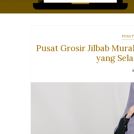
PUSAT
Pusat Grosir Jilbab Mur
yang Sel
J