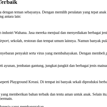
Terbaik
 dengan teman sebayanya. Dengan memilih peralatan yang tepat anak bi
ng antara lain:
am industri Wahana. Jasa mereka menjual dan menyediakan berbagai jen
irport
, sekolah, restoran dan tempat umum lainnya. Namun banyak pula k
penyebaran penyakit serta virus yang membahayakan. Dengan membeli
ti ayunan, jembatan gantung, jungkat-jungkit dan berbagai jenis maina
seperti Playground Kreasi. Di tempat ini banyak sekali diproduksi berb
gi yang memberikan bahan terbaik dan tentu aman untuk anak. Selain it
 bermain.
Indonesia yang membanggakan.