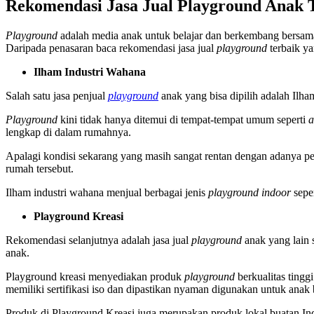
Rekomendasi Jasa Jual Playground Anak 
Playground
adalah media anak untuk belajar dan berkembang bersama
Daripada penasaran baca rekomendasi jasa jual
playground
terbaik ya
Ilham Industri Wahana
Salah satu jasa penjual
playground
anak yang bisa dipilih adalah Ilh
Playground
kini tidak hanya ditemui di tempat-tempat umum seperti
a
lengkap di dalam rumahnya.
Apalagi kondisi sekarang yang masih sangat rentan dengan adanya 
rumah tersebut.
Ilham industri wahana menjual berbagai jenis
playground indoor
seper
Playground Kreasi
Rekomendasi selanjutnya adalah jasa jual
playground
anak yang lain 
anak.
Playground kreasi menyediakan produk
playground
berkualitas ting
memiliki sertifikasi iso dan dipastikan nyaman digunakan untuk anak
Produk di Playground Kreasi juga merupakan produk lokal buatan 