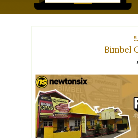
B
Bimbel 