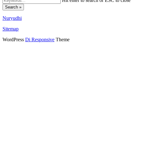
Hit enter to search or ESC to close
Search »
Nuryudhi
Sitemap
WordPress
Di Responsive
Theme