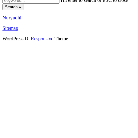
Hit enter to search or ESC to close
Search »
Nuryudhi
Sitemap
WordPress
Di Responsive
Theme